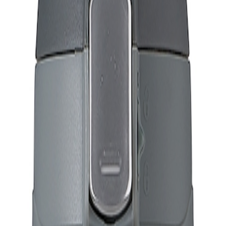
tos.
rsonalizado