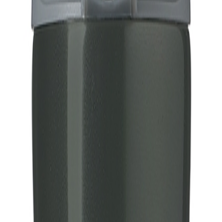
siões
lizado para
garrafa térmica pequena
em
Pouso Alegre
. Atendemos via 